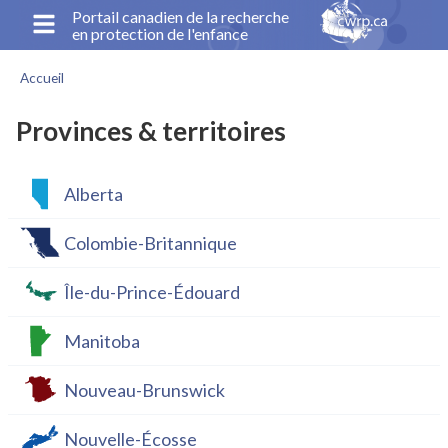
Aller
Portail canadien de la recherche
en protection de l'enfance
au
contenu
Accueil
principal
Fil
d'Ariane
Provinces & territoires
Alberta
Colombie-Britannique
Île-du-Prince-Édouard
Manitoba
Nouveau-Brunswick
Nouvelle-Écosse