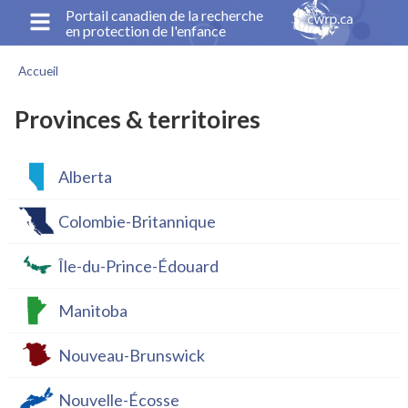
Aller
Portail canadien de la recherche
en protection de l'enfance
au
contenu
Accueil
principal
Fil
d'Ariane
Provinces & territoires
Alberta
Colombie-Britannique
Île-du-Prince-Édouard
Manitoba
Nouveau-Brunswick
Nouvelle-Écosse