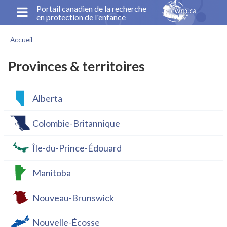
Aller
Portail canadien de la recherche
en protection de l'enfance
au
contenu
Accueil
principal
Fil
d'Ariane
Provinces & territoires
Alberta
Colombie-Britannique
Île-du-Prince-Édouard
Manitoba
Nouveau-Brunswick
Nouvelle-Écosse