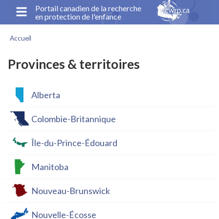
Aller
Portail canadien de la recherche
en protection de l'enfance
au
contenu
Accueil
principal
Fil
d'Ariane
Provinces & territoires
Alberta
Colombie-Britannique
Île-du-Prince-Édouard
Manitoba
Nouveau-Brunswick
Nouvelle-Écosse