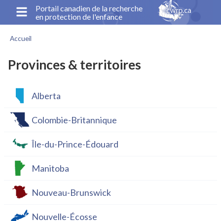
Aller
Portail canadien de la recherche
en protection de l'enfance
au
contenu
Accueil
principal
Fil
d'Ariane
Provinces & territoires
Alberta
Colombie-Britannique
Île-du-Prince-Édouard
Manitoba
Nouveau-Brunswick
Nouvelle-Écosse