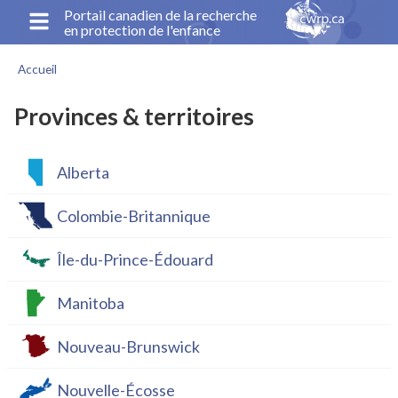
Aller
Portail canadien de la recherche
en protection de l'enfance
au
contenu
Accueil
principal
Fil
d'Ariane
Provinces & territoires
Alberta
Colombie-Britannique
Île-du-Prince-Édouard
Manitoba
Nouveau-Brunswick
Nouvelle-Écosse