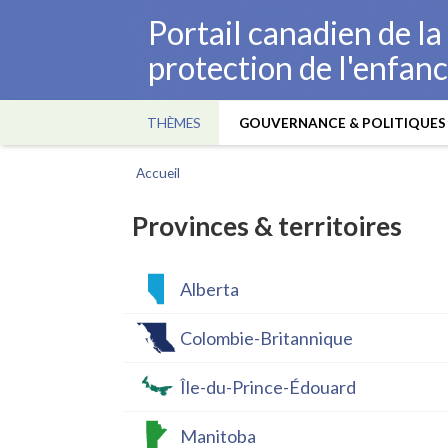
Aller
Portail canadien de l
au
protection de l'enfan
contenu
principal
THÈMES
GOUVERNANCE & POLITIQUES
Main
navigation
Accueil
Fil
d'Ariane
Provinces & territoires
Alberta
Colombie-Britannique
Île-du-Prince-Édouard
Manitoba