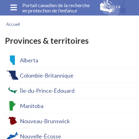
Aller
Portail canadien de la recherche
en protection de l'enfance
au
contenu
Accueil
principal
Fil
d'Ariane
Provinces & territoires
Alberta
Colombie-Britannique
Île-du-Prince-Édouard
Manitoba
Nouveau-Brunswick
Nouvelle-Écosse