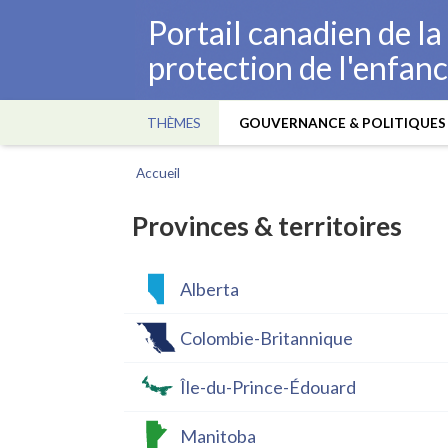
Aller
Portail canadien de l
au
protection de l'enfan
contenu
principal
THÈMES
GOUVERNANCE & POLITIQUES
Main
navigation
Accueil
Fil
d'Ariane
Provinces & territoires
Alberta
Colombie-Britannique
Île-du-Prince-Édouard
Manitoba