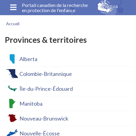
Aller
Portail canadien de la recherche
en protection de l'enfance
au
contenu
Accueil
principal
Fil
d'Ariane
Provinces & territoires
Alberta
Colombie-Britannique
Île-du-Prince-Édouard
Manitoba
Nouveau-Brunswick
Nouvelle-Écosse