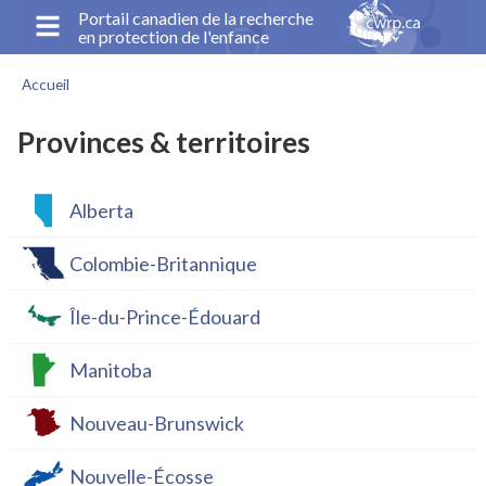
Aller
Portail canadien de la recherche
en protection de l'enfance
au
contenu
Accueil
principal
Fil
d'Ariane
Provinces & territoires
Alberta
Colombie-Britannique
Île-du-Prince-Édouard
Manitoba
Nouveau-Brunswick
Nouvelle-Écosse