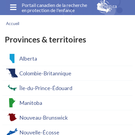
Aller
Portail canadien de la recherche
en protection de l'enfance
au
contenu
Accueil
principal
Fil
d'Ariane
Provinces & territoires
Alberta
Colombie-Britannique
Île-du-Prince-Édouard
Manitoba
Nouveau-Brunswick
Nouvelle-Écosse