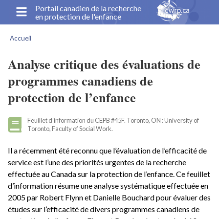
Aller
Portail canadien de la recherche
en protection de l'enfance
au
contenu
Accueil
principal
Fil
d'Ariane
Analyse critique des évaluations de
programmes canadiens de
protection de l’enfance
Feuillet d’information du CEPB #45F. Toronto, ON : University of
Toronto, Faculty of Social Work.
Il a récemment été reconnu que l’évaluation de l’efficacité de
service est l’une des priorités urgentes de la recherche
effectuée au Canada sur la protection de l’enfance. Ce feuillet
d’information résume une analyse systématique effectuée en
2005 par Robert Flynn et Danielle Bouchard pour évaluer des
études sur l’efficacité de divers programmes canadiens de