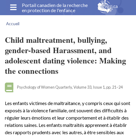
Aller
Portail canadien de la recherche
en protection de l'enfance
au
contenu
Accueil
principal
Fil
d'Ariane
Child maltreatment, bullying,
gender-based Harassment, and
adolescent dating violence: Making
the connections
Psychology of Women Quarterly, Volume 33, Issue 1, pp. 21–24
Les enfants victimes de maltraitance, y compris ceux qui sont
exposés à la violence familiale, ont souvent des difficultés à
réguler leurs émotions et leur comportement et à établir des
relations saines. Les enfants maltraités apprennent à établir
des rapports prudents avec les autres, à être sensibles aux