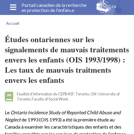
Aller
Portail canadien de la recherche
en protection de l'enfance
au
contenu
Accueil
principal
Fil
d'Ariane
Études ontariennes sur les
signalements de mauvais traitements
envers les enfants (OIS 1993/1998) :
Les taux de mauvais traitments
envers les enfants
Feuillet d’information du CEPB #1F. Toronto, ON : University of
Toronto, Faculty of Social Work.
Le
Ontario Incidence Study of Reported Child Abuse and
Neglect
de 1993 (OIS 1993) a été la première étude au
Canada à examiner les caractéristiques des enfants et des
familles enquêtés par les services de protection de l’enfance.