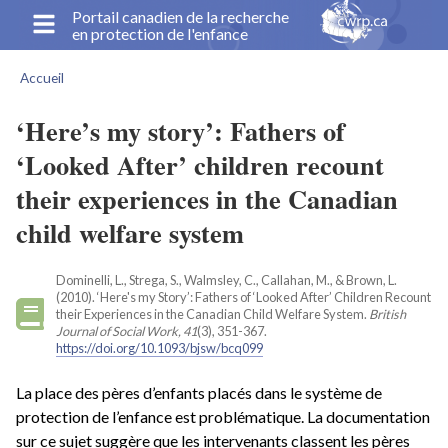
Aller
Portail canadien de la recherche
en protection de l'enfance
au
contenu
Accueil
principal
Fil
d'Ariane
‘Here’s my story’: Fathers of
‘Looked After’ children recount
their experiences in the Canadian
child welfare system
Dominelli, L., Strega, S., Walmsley, C., Callahan, M., & Brown, L.
(2010). ‘Here's my Story’: Fathers of ‘Looked After’ Children Recount
their Experiences in the Canadian Child Welfare System.
British
Journal of Social Work, 41
(3), 351-367.
https://doi.org/10.1093/bjsw/bcq099
La place des pères d’enfants placés dans le système de
protection de l’enfance est problématique. La documentation
sur ce sujet suggère que les intervenants classent les pères