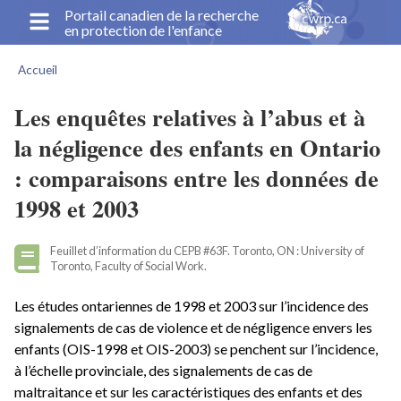
Aller
Portail canadien de la recherche
en protection de l'enfance
au
contenu
Accueil
principal
Fil
d'Ariane
Les enquêtes relatives à l’abus et à
la négligence des enfants en Ontario
: comparaisons entre les données de
1998 et 2003
Feuillet d’information du CEPB #63F. Toronto, ON : University of
Toronto, Faculty of Social Work.
Les études ontariennes de 1998 et 2003 sur l’incidence des
signalements de cas de violence et de négligence envers les
enfants (OIS-1998 et OIS-2003) se penchent sur l’incidence,
à l’échelle provinciale, des signalements de cas de
maltraitance et sur les caractéristiques des enfants et des