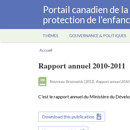
Aller
Portail canadien de l
au
protection de l'enfan
contenu
principal
THÈMES
GOUVERNANCE & POLITIQUES
Main
navigation
Accueil
Fil
d'Ariane
Rapport annuel 2010-2011
Nouveau-Brunswick (2012).
Rapport annuel 2010
C'est le rapport annuel du Ministère du Déve
Download this publication