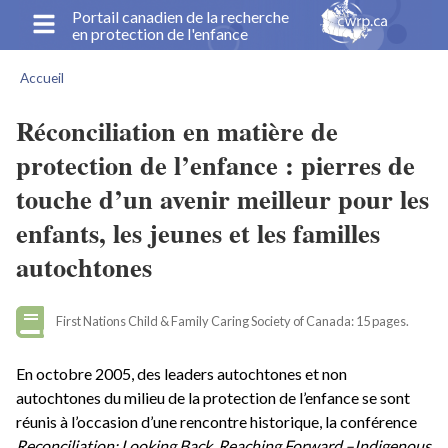
Aller
Portail canadien de la recherche
en protection de l'enfance
au
contenu
Accueil
principal
Fil
d'Ariane
Réconciliation en matière de
protection de l’enfance : pierres de
touche d’un avenir meilleur pour les
enfants, les jeunes et les familles
autochtones
First Nations Child & Family Caring Society of Canada: 15 pages.
En octobre 2005, des leaders autochtones et non
autochtones du milieu de la protection de l’enfance se sont
réunis à l’occasion d’une rencontre historique, la conférence
Reconciliation: Looking Back, Reaching Forward –Indigenous