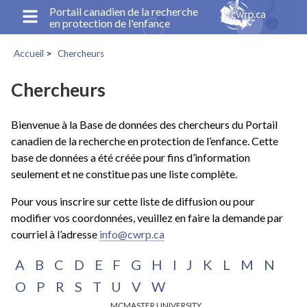
Aller
Portail canadien de la recherche
en protection de l'enfance
au
contenu
Accueil
Chercheurs
principal
Fil
d'Ariane
Chercheurs
Bienvenue à la Base de données des chercheurs du Portail
canadien de la recherche en protection de l’enfance. Cette
base de données a été créée pour fins d’information
seulement et ne constitue pas une liste complète.
Pour vous inscrire sur cette liste de diffusion ou pour
modifier vos coordonnées, veuillez en faire la demande par
courriel à l’adresse
info@cwrp.ca
A
B
C
D
E
F
G
H
I
J
K
L
M
N
O
P
R
S
T
U
V
W
MCMASTER UNIVERSITY