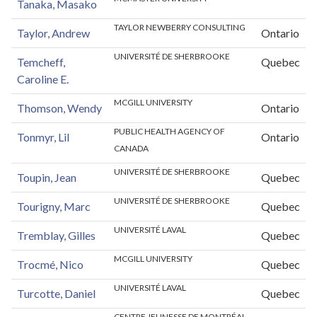
Tanaka, Masako
TAYLOR NEWBERRY CONSULTING
Taylor, Andrew
Ontario
UNIVERSITÉ DE SHERBROOKE
Temcheff,
Quebec
Caroline E.
MCGILL UNIVERSITY
Thomson, Wendy
Ontario
PUBLIC HEALTH AGENCY OF
Tonmyr, Lil
Ontario
CANADA
UNIVERSITÉ DE SHERBROOKE
Toupin, Jean
Quebec
UNIVERSITÉ DE SHERBROOKE
Tourigny, Marc
Quebec
UNIVERSITÉ LAVAL
Tremblay, Gilles
Quebec
MCGILL UNIVERSITY
Trocmé, Nico
Quebec
UNIVERSITÉ LAVAL
Turcotte, Daniel
Quebec
CENTRE JEUNESSE DE MONTRÉAL