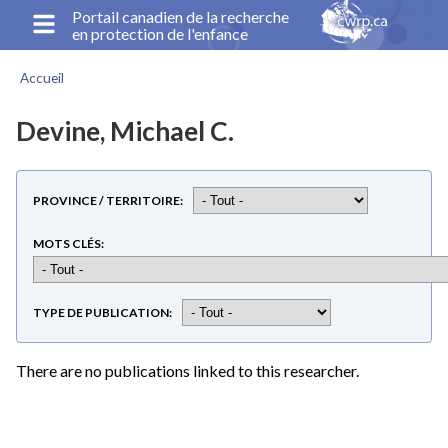
Aller
Portail canadien de la recherche
en protection de l'enfance
au
contenu
Accueil
principal
Fil
d'Ariane
Devine, Michael C.
PROVINCE / TERRITOIRE
MOTS CLÉS
TYPE DE PUBLICATION
There are no publications linked to this researcher.