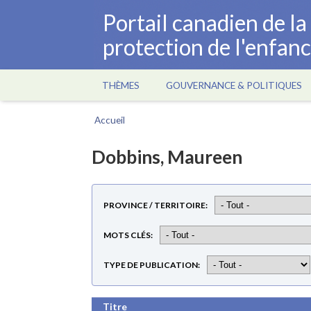
Aller
Portail canadien de l
au
protection de l'enfan
contenu
principal
THÈMES
GOUVERNANCE & POLITIQUES
Main
navigation
Accueil
Fil
d'Ariane
Dobbins, Maureen
PROVINCE / TERRITOIRE
MOTS CLÉS
TYPE DE PUBLICATION
Titre