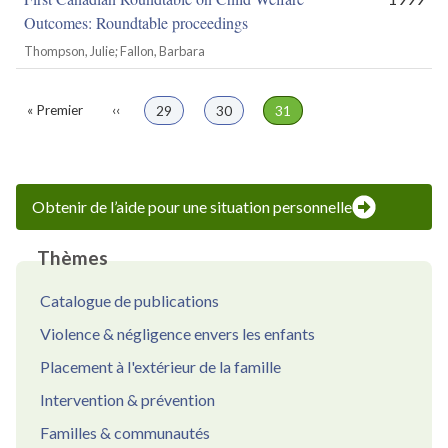
Outcomes: Roundtable proceedings
Thompson, Julie; Fallon, Barbara
Première
« Premier
Page
‹‹
Page
29
Page
30
Page
31
Pagination
page
précédente
Obtenir de l’aide pour une situation personnelle
Thèmes
Catalogue de publications
Violence & négligence envers les enfants
Placement à l'extérieur de la famille
Intervention & prévention
Familles & communautés