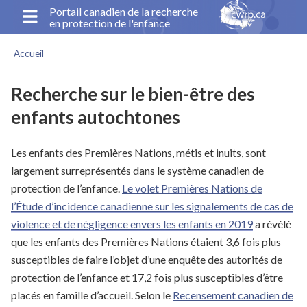
Aller
Portail canadien de la recherche
en protection de l'enfance
au
contenu
Accueil
principal
Fil
d'Ariane
Recherche sur le bien-être des
enfants autochtones
Les enfants des Premières Nations, métis et inuits, sont
largement surreprésentés dans le système canadien de
protection de l’enfance.
Le volet Premières Nations de
l’Étude d’incidence canadienne sur les signalements de cas de
violence et de négligence envers les enfants en 2019
a révélé
que les enfants des Premières Nations étaient 3,6 fois plus
susceptibles de faire l’objet d’une enquête des autorités de
protection de l’enfance et 17,2 fois plus susceptibles d’être
placés en famille d’accueil. Selon le
Recensement canadien de