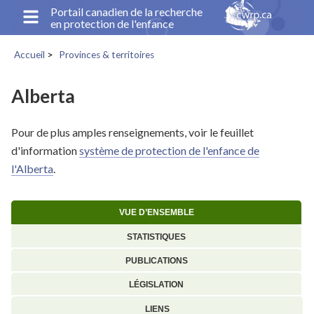
Aller
Portail canadien de la recherche
en protection de l'enfance
au
contenu
Accueil
Provinces & territoires
principal
Fil
d'Ariane
Alberta
Pour de plus amples renseignements, voir le feuillet
d'information
système de protection de l'enfance de
l'Alberta
.
VUE D’ENSEMBLE
STATISTIQUES
PUBLICATIONS
LÉGISLATION
LIENS