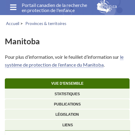
Aller
Portail canadien de la recherche
en protection de l'enfance
au
contenu
Accueil
Provinces & territoires
principal
Fil
d'Ariane
Manitoba
Pour plus d’information, voir le feuillet d’information sur
le
système de protection de l’enfance du Manitoba
.
VUE D’ENSEMBLE
STATISTIQUES
PUBLICATIONS
LÉGISLATION
LIENS