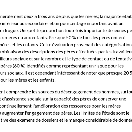
néralement deux à trois ans de plus que les mères; la majorité était
e inférieur au secondaire; et un pourcentage important avait un
 de drogue. Une petite proportion toutefois importante de jeunes p
aux mères ou aux enfants. Presque 50 % de tous les pères ont été
ères et les enfants. Cette évaluation provenait des catégorisation
ombinaison des descriptions des pères effectuées par les travailleu
ailleurs sociaux et sur le nombre et le type de contact ou de tentati
s pères (60 %) identifiés comme représentant un risque pour les
leurs sociaux. Il est cependant intéressant de noter que presque 20 
ur les mères et les enfants.
oivent comprendre les sources du désengagement des hommes, surto
 d'assistance sociale sur la capacité des pères de conserver une
er continuellement l'amélioration des ressources pour les mères
 à augmenter l'engagement des pères. Les limites de l'étude sont le
ective des examens de dossiers et le manque considérable de donné