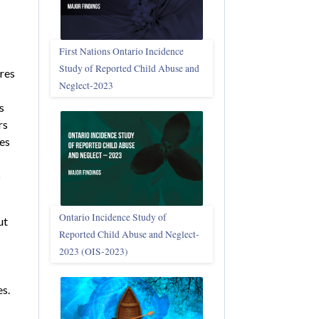
First Nations Ontario Incidence
Study of Reported Child Abuse and
ères
Neglect‑2023
s
rs
ves
5
Ontario Incidence Study of
ut
Reported Child Abuse and Neglect-
2023 (OIS‑2023)
es.