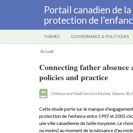
Aller
Portail canadien de l
au
protection de l'enfan
contenu
principal
THÈMES
GOUVERNANCE & POLITIQUES
Main
navigation
Accueil
Fil
d'Ariane
Connecting father absence 
policies and practice
Children and Youth Services Review, Volume 30, I
Cette étude porte sur le manque d'engagement 
protection de l'enfance entre 1997 et 2005 cho
une ville canadienne de taille moyenne. Le choix
ou moins) au moment de la naissance d'au moin