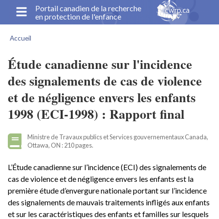
Aller
Portail canadien de la recherche
en protection de l'enfance
au
contenu
Accueil
principal
Fil
d'Ariane
Étude canadienne sur l'incidence
des signalements de cas de violence
et de négligence envers les enfants
1998 (ECI-1998) : Rapport final
Ministre de Travaux publics et Services gouvernementaux Canada,
Ottawa, ON : 210 pages.
L’Étude canadienne sur l’incidence (ECI) des signalements de
cas de violence et de négligence envers les enfants est la
première étude d’envergure nationale portant sur l’incidence
des signalements de mauvais traitements infligés aux enfants
et sur les caractéristiques des enfants et familles sur lesquels