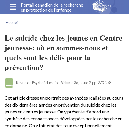
Aller
Portail canadien de la recherche
en protection de l'enfance
au
contenu
Accueil
principal
Fil
d'Ariane
Le suicide chez les jeunes en Centre
jeunesse: où en sommes-nous et
quels sont les défis pour la
prévention?
Revue de Psychoéducation, Volume 36, Issue 2, pp. 273-278
Cet article dresse un portrait des avancées réalisées au cours
des dix dernières années en prévention du suicide chez les
jeunes en centres jeunesse. On y présente d'abord une
synthèse des connaissances développées par la recherche en
ce domaine. On y fait état des taux exceptionnellement