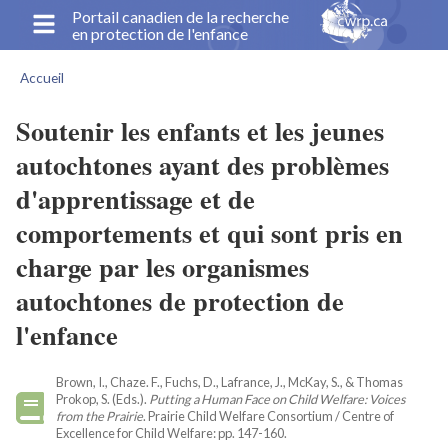
Aller
Portail canadien de la recherche
en protection de l'enfance
au
contenu
Accueil
principal
Fil
d'Ariane
Soutenir les enfants et les jeunes
autochtones ayant des problèmes
d'apprentissage et de
comportements et qui sont pris en
charge par les organismes
autochtones de protection de
l'enfance
Brown, I., Chaze. F., Fuchs, D., Lafrance, J., McKay, S., & Thomas
Prokop, S. (Eds.).
Putting a Human Face on Child Welfare: Voices
from the Prairie
. Prairie Child Welfare Consortium / Centre of
Excellence for Child Welfare: pp. 147-160.