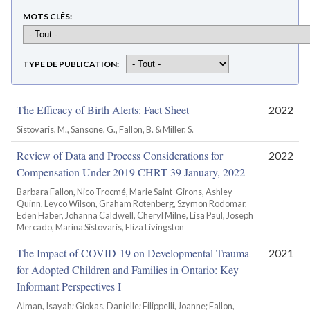
MOTS CLÉS
TYPE DE PUBLICATION
The Efficacy of Birth Alerts: Fact Sheet
2022
Sistovaris, M., Sansone, G., Fallon, B. & Miller, S.
Review of Data and Process Considerations for
2022
Compensation Under 2019 CHRT 39 January, 2022
Barbara Fallon, Nico Trocmé, Marie Saint-Girons, Ashley
Quinn, Leyco Wilson, Graham Rotenberg, Szymon Rodomar,
Eden Haber, Johanna Caldwell, Cheryl Milne, Lisa Paul, Joseph
Mercado, Marina Sistovaris, Eliza Livingston
The Impact of COVID-19 on Developmental Trauma
2021
for Adopted Children and Families in Ontario: Key
Informant Perspectives I
Alman, Isayah; Giokas, Danielle; Filippelli, Joanne; Fallon,