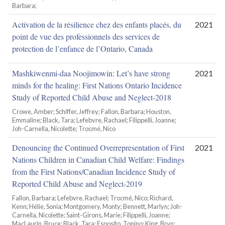
Barbara;
Activation de la résilience chez des enfants placés, du
2021
point de vue des professionnels des services de
protection de l’enfance de l’Ontario, Canada
Mashkiwenmi-daa Noojimowin: Let’s have strong
2021
minds for the healing: First Nations Ontario Incidence
Study of Reported Child Abuse and Neglect-2018
Crowe, Amber; Schiffer, Jeffrey; Fallon, Barbara; Houston,
Emmaline; Black, Tara; Lefebvre, Rachael; Filippelli, Joanne;
Joh-Carnella, Nicolette; Trocmé, Nico
Denouncing the Continued Overrepresentation of First
2021
Nations Children in Canadian Child Welfare: Findings
from the First Nations/Canadian Incidence Study of
Reported Child Abuse and Neglect-2019
Fallon, Barbara; Lefebvre, Rachael; Trocmé, Nico; Richard,
Kenn; Hélie, Sonia; Montgomery, Monty; Bennett, Marlyn; Joh-
Carnella, Nicolette; Saint-Girons, Marie; Filippelli, Joanne;
MacLaurin, Bruce; Black, Tara; Esposito, Tonino; King, Bryn;