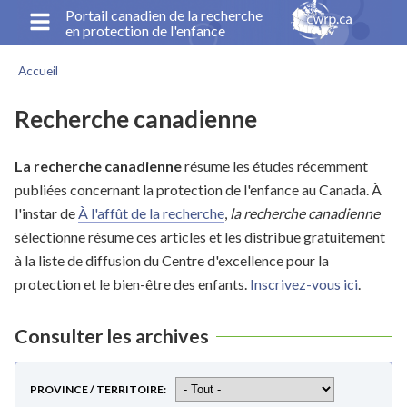
Aller
Portail canadien de la recherche
en protection de l'enfance
au
contenu
Accueil
principal
Fil
d'Ariane
Recherche canadienne
La recherche canadienne
résume les études récemment
publiées concernant la protection de l'enfance au Canada. À
l'instar de
À l'affût de la recherche
,
la recherche canadienne
sélectionne résume ces articles et les distribue gratuitement
à la liste de diffusion du Centre d'excellence pour la
protection et le bien-être des enfants.
Inscrivez-vous ici
.
Consulter les archives
PROVINCE / TERRITOIRE