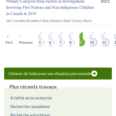
Primary Caregiver Risk Factors in Investigations
2021
Involving First Nations and Non-Indigenous Children
in Canada in 2019
Joh-Carnella, Nicolette; Fallon, Barbara; Saint-Girons, Marie
Première
«
Page
‹
Page
Page
Page
Page
Page
Page
Page
Pagination
First
page
Previous
précédente
5
6
7
8
9
10
11
Obtenir de l’aide pour une situation personnelle
Plus récents travaux
À l’affût de la recherche
Recherche canadienne
Recherche autochtone