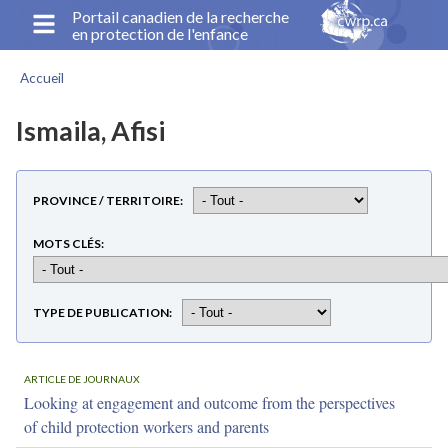
Aller
Portail canadien de la recherche
en protection de l'enfance
au
contenu
Accueil
principal
Fil
d'Ariane
Ismaila, Afisi
PROVINCE / TERRITOIRE
MOTS CLÉS
TYPE DE PUBLICATION
ARTICLE DE JOURNAUX
Looking at engagement and outcome from the perspectives
of child protection workers and parents