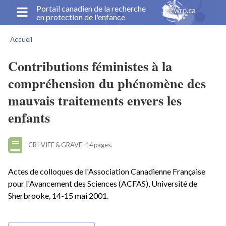
Aller
Portail canadien de la recherche
en protection de l'enfance
au
contenu
Accueil
principal
Fil
d'Ariane
Contributions féministes à la
compréhension du phénomène des
mauvais traitements envers les
enfants
CRI-VIFF & GRAVE : 14 pages.
Actes de colloques de l'Association Canadienne Française
pour l'Avancement des Sciences (ACFAS), Université de
Sherbrooke, 14-15 mai 2001.