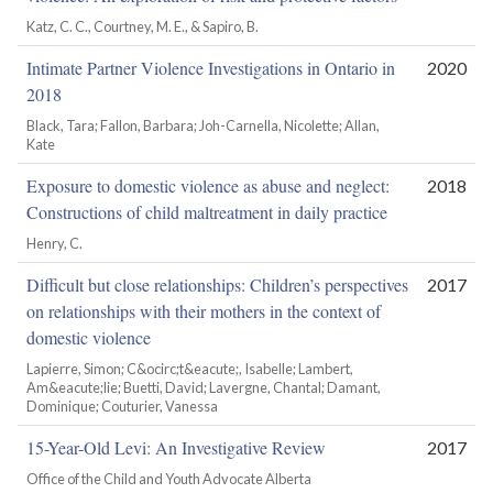
Katz, C. C., Courtney, M. E., & Sapiro, B.
Intimate Partner Violence Investigations in Ontario in
2020
2018
Black, Tara; Fallon, Barbara; Joh-Carnella, Nicolette; Allan,
Kate
Exposure to domestic violence as abuse and neglect:
2018
Constructions of child maltreatment in daily practice
Henry, C.
Difficult but close relationships: Children’s perspectives
2017
on relationships with their mothers in the context of
domestic violence
Lapierre, Simon; C&ocirc;t&eacute;, Isabelle; Lambert,
Am&eacute;lie; Buetti, David; Lavergne, Chantal; Damant,
Dominique; Couturier, Vanessa
15-Year-Old Levi: An Investigative Review
2017
Office of the Child and Youth Advocate Alberta