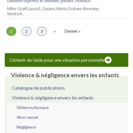
children exposed to intimate partner violence
Miller-Graff, Laura E.; Galano, Maria; Graham-Bermann,
Sandra A.
Page
1
Page
2
Page
3
Page
››
Dernière
Dernier »
Pagination
suivante
page
Obtenir de l’aide pour une situation personnelle
Violence & négligence envers les enfants
Catalogue de publications
Violence & négligence envers les enfants
Violence physique
Abus sexuel
Négligence