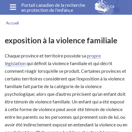
Aller
Portail canadien de la recherche
en protection de l'enfance
au
contenu
Accueil
principal
Fil
d'Ariane
exposition à la violence familiale
Chaque province et territoire possède sa
propre
législation
qui définit la violence familiale et qui décrit
comment réagir lorsqu’elle se produit. Certaines provinces et
certains territoires considèrent que l’exposition à la violence
familiale fait partie de la catégorie de la violence
psychologique; alors que d’autres précisent qu’un enfant doit
être témoin de violence familiale. Un enfant qui a été exposé
à cette forme de violence peut avoir été témoin de violence
entre les parents ou les personnes qui prennent soin de lui, ou
avoir été indirectement exposé en entendant la violence ou en