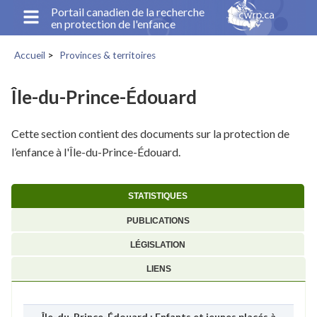
Aller
Portail canadien de la recherche
en protection de l'enfance
au
contenu
Accueil
Provinces & territoires
principal
Fil
d'Ariane
Île-du-Prince-Édouard
Cette section contient des documents sur la protection de
l’enfance à l'Île-du-Prince-Édouard.
STATISTIQUES
PUBLICATIONS
LÉGISLATION
LIENS
Île-du-Prince-Édouard : Enfants et jeunes placés à