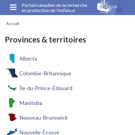
Aller
Portail canadien de la recherche
en protection de l'enfance
au
contenu
Accueil
principal
Fil
d'Ariane
Provinces & territoires
Alberta
Colombie-Britannique
Île-du-Prince-Édouard
Manitoba
Nouveau-Brunswick
Nouvelle-Écosse