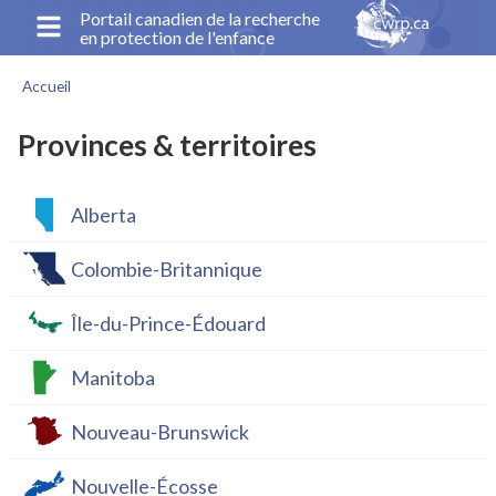
Aller
Portail canadien de la recherche
en protection de l'enfance
au
contenu
Accueil
principal
Fil
d'Ariane
Provinces & territoires
Alberta
Colombie-Britannique
Île-du-Prince-Édouard
Manitoba
Nouveau-Brunswick
Nouvelle-Écosse