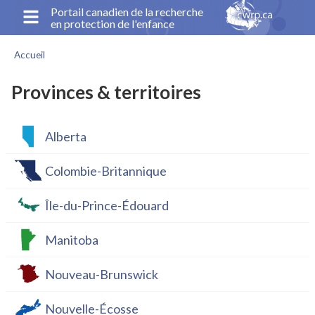
Aller
Portail canadien de la recherche
en protection de l'enfance
au
contenu
Accueil
principal
Fil
d'Ariane
Provinces & territoires
Alberta
Colombie-Britannique
Île-du-Prince-Édouard
Manitoba
Nouveau-Brunswick
Nouvelle-Écosse