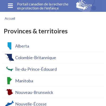
Aller
Portail canadien de la recherche
en protection de l'enfance
au
contenu
Accueil
principal
Fil
d'Ariane
Provinces & territoires
Alberta
Colombie-Britannique
Île-du-Prince-Édouard
Manitoba
Nouveau-Brunswick
Nouvelle-Écosse