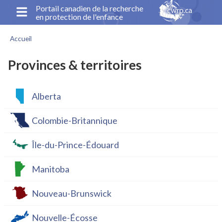
Aller
Portail canadien de la recherche
en protection de l'enfance
au
contenu
Accueil
principal
Fil
d'Ariane
Provinces & territoires
Alberta
Colombie-Britannique
Île-du-Prince-Édouard
Manitoba
Nouveau-Brunswick
Nouvelle-Écosse