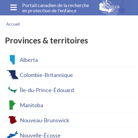
Aller
Portail canadien de la recherche
en protection de l'enfance
au
contenu
Accueil
principal
Fil
d'Ariane
Provinces & territoires
Alberta
Colombie-Britannique
Île-du-Prince-Édouard
Manitoba
Nouveau-Brunswick
Nouvelle-Écosse