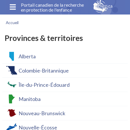
Aller
Portail canadien de la recherche
en protection de l'enfance
au
contenu
Accueil
principal
Fil
d'Ariane
Provinces & territoires
Alberta
Colombie-Britannique
Île-du-Prince-Édouard
Manitoba
Nouveau-Brunswick
Nouvelle-Écosse