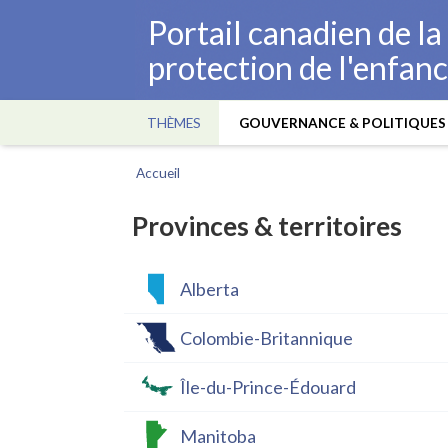
Aller
Portail canadien de l
au
protection de l'enfan
contenu
principal
THÈMES
GOUVERNANCE & POLITIQUES
Main
navigation
Accueil
Fil
d'Ariane
Provinces & territoires
Alberta
Colombie-Britannique
Île-du-Prince-Édouard
Manitoba