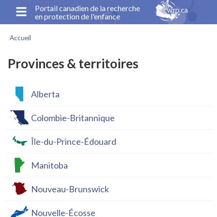
Aller
Portail canadien de la recherche
en protection de l'enfance
au
contenu
Accueil
principal
Fil
d'Ariane
Provinces & territoires
Alberta
Colombie-Britannique
Île-du-Prince-Édouard
Manitoba
Nouveau-Brunswick
Nouvelle-Écosse