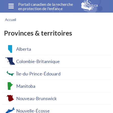
Aller
Portail canadien de la recherche
en protection de l'enfance
au
contenu
Accueil
principal
Fil
d'Ariane
Provinces & territoires
Alberta
Colombie-Britannique
Île-du-Prince-Édouard
Manitoba
Nouveau-Brunswick
Nouvelle-Écosse