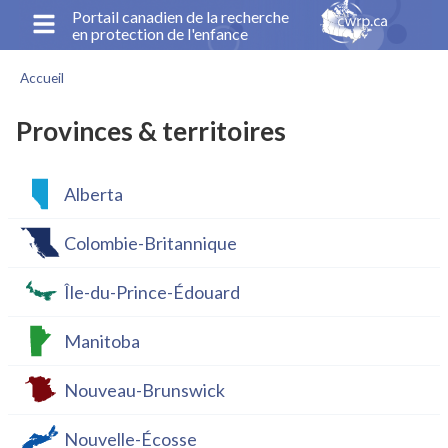
Aller
Portail canadien de la recherche
en protection de l'enfance
au
contenu
Accueil
principal
Fil
d'Ariane
Provinces & territoires
Alberta
Colombie-Britannique
Île-du-Prince-Édouard
Manitoba
Nouveau-Brunswick
Nouvelle-Écosse