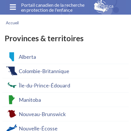
Aller
Portail canadien de la recherche
en protection de l'enfance
au
contenu
Accueil
principal
Fil
d'Ariane
Provinces & territoires
Alberta
Colombie-Britannique
Île-du-Prince-Édouard
Manitoba
Nouveau-Brunswick
Nouvelle-Écosse