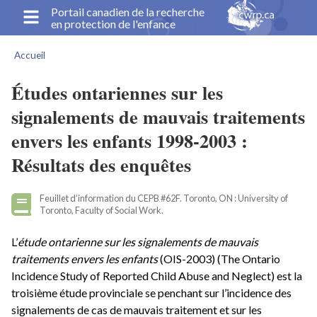
Aller
Portail canadien de la recherche
en protection de l'enfance
au
contenu
Accueil
principal
Fil
d'Ariane
Études ontariennes sur les
signalements de mauvais traitements
envers les enfants 1998-2003 :
Résultats des enquêtes
Feuillet d’information du CEPB #62F. Toronto, ON : University of
Toronto, Faculty of Social Work.
L’
étude ontarienne sur les signalements de mauvais
traitements envers les enfants
(OIS-2003) (The Ontario
Incidence Study of Reported Child Abuse and Neglect) est la
troisième étude provinciale se penchant sur l’incidence des
signalements de cas de mauvais traitement et sur les