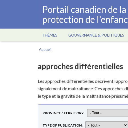
Aller
Portail canadien de l
au
protection de l'enfan
contenu
principal
THÈMES
GOUVERNANCE & POLITIQUES
Main
navigation
Accueil
Fil
d'Ariane
approches différentielles
Les approches différentielles décrivent l’appro
signalement de maltraitance. Ces approches di
le type et la gravité de la maltraitance présumée
PROVINCE / TERRITORY
TYPE OF PUBLICATION