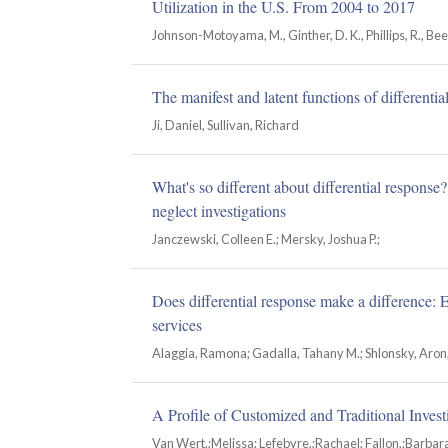
Utilization in the U.S. From 2004 to 2017
Johnson-Motoyama, M., Ginther, D. K., Phillips, R., Beer,
The manifest and latent functions of differentia
Ji, Daniel, Sullivan, Richard
What's so different about differential response?
neglect investigations
Janczewski, Colleen E.; Mersky, Joshua P.;
Does differential response make a difference: 
services
Alaggia, Ramona; Gadalla, Tahany M.; Shlonsky, Aron
A Profile of Customized and Traditional Invest
Van Wert,;Melissa; Lefebvre,;Rachael; Fallon,;Barbar