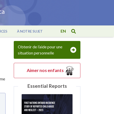
EN
RCES
À NOTRE SUJET
Obtenir de l’aide pour une
situation personnelle
Aimer nos enfants
mme
Essential Reports