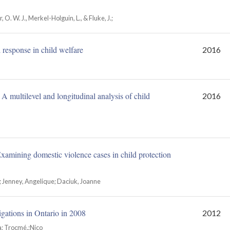
 O. W. J., Merkel-Holguin, L., & Fluke, J.;
l response in child welfare
2016
 A multilevel and longitudinal analysis of child
2016
Examining domestic violence cases in child protection
; Jenney, Angelique; Daciuk, Joanne
igations in Ontario in 2008
2012
a; Trocmé,;Nico