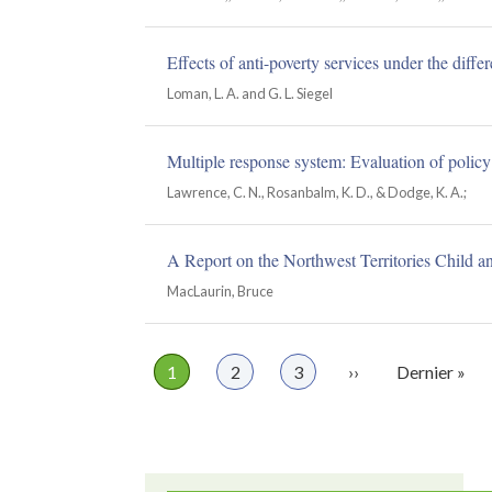
Effects of anti-poverty services under the diffe
Loman, L. A. and G. L. Siegel
Multiple response system: Evaluation of policy
Lawrence, C. N., Rosanbalm, K. D., & Dodge, K. A.;
A Report on the Northwest Territories Child a
MacLaurin, Bruce
Page
1
Page
2
Page
3
Page
››
Dernière
Dernier »
Pagination
suivante
page