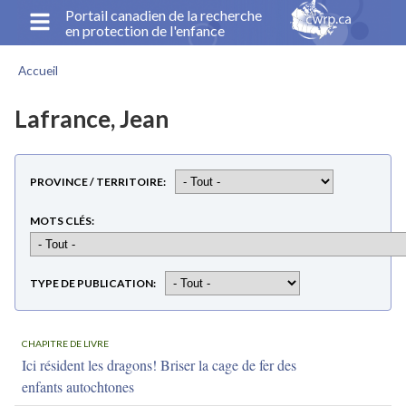
Aller
Portail canadien de la recherche
en protection de l'enfance
au
contenu
Accueil
principal
Fil
d'Ariane
Lafrance, Jean
PROVINCE / TERRITOIRE
MOTS CLÉS
TYPE DE PUBLICATION
CHAPITRE DE LIVRE
Ici résident les dragons! Briser la cage de fer des
enfants autochtones