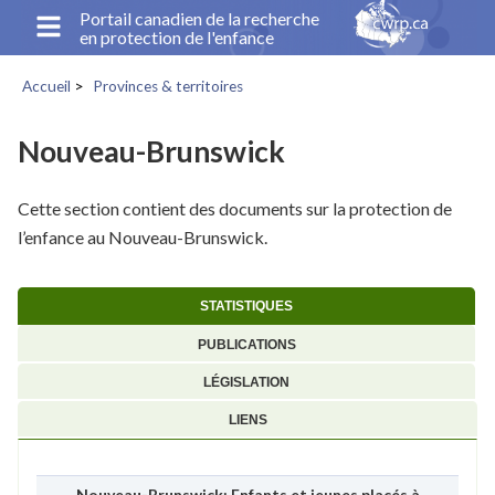
Aller
Portail canadien de la recherche
en protection de l'enfance
au
contenu
Accueil
Provinces & territoires
principal
Fil
d'Ariane
Nouveau-Brunswick
Cette section contient des documents sur la protection de
l’enfance au Nouveau-Brunswick.
STATISTIQUES
PUBLICATIONS
LÉGISLATION
LIENS
Nouveau-Brunswick: Enfants et jeunes placés à